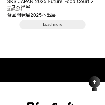
SKS JAPAN 2025 Future Food Courtブ
ースへ出展
2025/12/4
食品開発展2025へ出展
Load more
arrow_upward
TOP